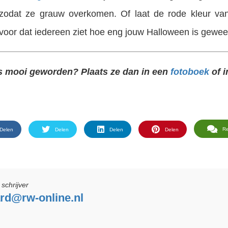
, zodat ze grauw overkomen. Of laat de rode kleur va
ervoor dat iedereen ziet hoe eng jouw Halloween is gewee
’s mooi geworden? Plaats ze dan in een
fotoboek
of i
R
Delen
Delen
Delen
Delen
schrijver
ard@rw-online.nl