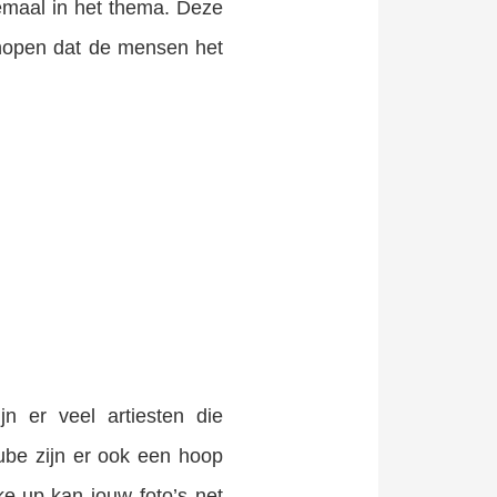
lemaal in het thema. Deze
 hopen dat de mensen het
jn er veel artiesten die
ube zijn er ook een hoop
ke-up kan jouw foto’s net