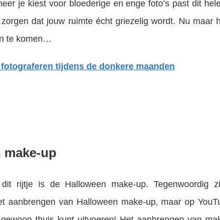
eer je kiest voor bloederige en enge foto’s past dit he
r zorgen dat jouw ruimte écht griezelig wordt. Nu maar
en te komen…
or fotograferen tijdens de donkere maanden
n make-up
dit rijtje is de Halloween make-up. Tegenwoordig zi
 het aanbrengen van Halloween make-up, maar op YouT
je gewoon thuis kunt uitvoeren! Het aanbrengen van ma