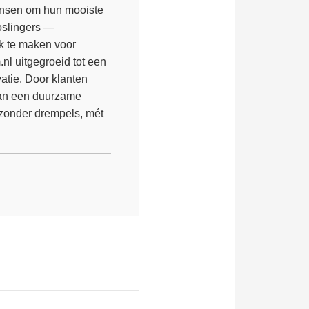
mensen om hun mooiste
toslingers —
jk te maken voor
nl uitgegroeid tot een
atie. Door klanten
 aan een duurzame
— zonder drempels, mét