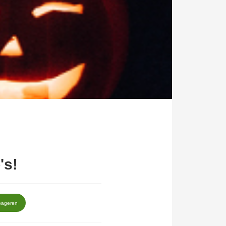
's!
eageren