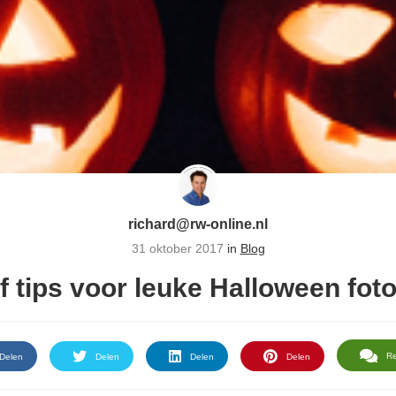
richard@rw-online.nl
31 oktober 2017
in
Blog
jf tips voor leuke Halloween foto
R
Delen
Delen
Delen
Delen