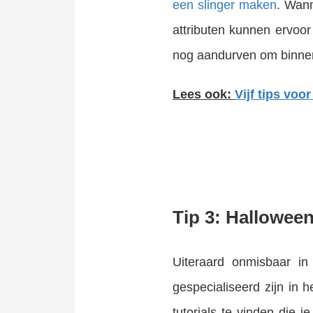
een slinger maken
. Wann
attributen kunnen ervoo
nog aandurven om binn
Lees ook:
Vijf tips vo
Tip 3: Hallowee
Uiteraard onmisbaar in 
gespecialiseerd zijn in
tutorials te vinden die 