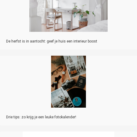
De herfst is in aantocht: geef je huis een interieur boost
Drie tips: zo krijg je een leuke fotokalender!