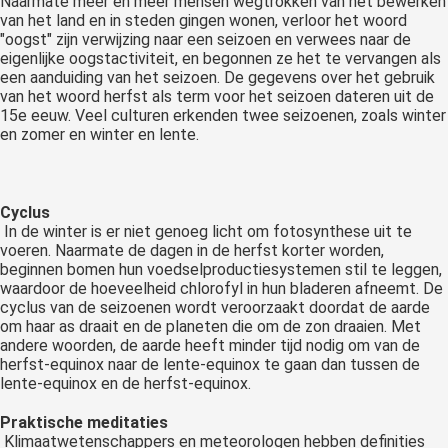
Naarmate meer en meer mensen wegtrokken van het bewerken
van het land en in steden gingen wonen, verloor het woord
"oogst" zijn verwijzing naar een seizoen en verwees naar de
eigenlijke oogstactiviteit, en begonnen ze het te vervangen als
een aanduiding van het seizoen. De gegevens over het gebruik
van het woord herfst als term voor het seizoen dateren uit de
15e eeuw. Veel culturen erkenden twee seizoenen, zoals winter
en zomer en winter en lente.
Cyclus
In de winter is er niet genoeg licht om fotosynthese uit te
voeren. Naarmate de dagen in de herfst korter worden,
beginnen bomen hun voedselproductiesystemen stil te leggen,
waardoor de hoeveelheid chlorofyl in hun bladeren afneemt. De
cyclus van de seizoenen wordt veroorzaakt doordat de aarde
om haar as draait en de planeten die om de zon draaien. Met
andere woorden, de aarde heeft minder tijd nodig om van de
herfst-equinox naar de lente-equinox te gaan dan tussen de
lente-equinox en de herfst-equinox.
Praktische meditaties
Klimaatwetenschappers en meteorologen hebben definities