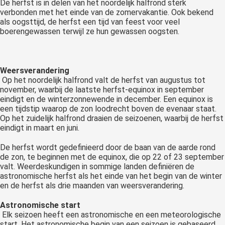
De herfst is in delen van het noordelijk halfrond sterk
verbonden met het einde van de zomervakantie. Ook bekend
als oogsttijd, de herfst een tijd van feest voor veel
boerengewassen terwijl ze hun gewassen oogsten.
Weersverandering
Op het noordelijk halfrond valt de herfst van augustus tot
november, waarbij de laatste herfst-equinox in september
eindigt en de winterzonnewende in december. Een equinox is
een tijdstip waarop de zon loodrecht boven de evenaar staat.
Op het zuidelijk halfrond draaien de seizoenen, waarbij de herfst
eindigt in maart en juni.
De herfst wordt gedefinieerd door de baan van de aarde rond
de zon, te beginnen met de equinox, die op 22 of 23 september
valt. Weerdeskundigen in sommige landen definiëren de
astronomische herfst als het einde van het begin van de winter
en de herfst als drie maanden van weersverandering.
Astronomische start
Elk seizoen heeft een astronomische en een meteorologische
start. Het astronomische begin van een seizoen is gebaseerd