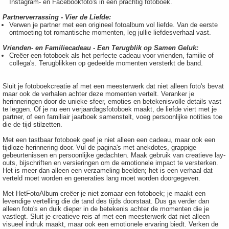
Instagram- en Facebookfoto's in een prachtig fotoboek.
Partnerverrassing - Vier de Liefde:
Verwen je partner met een origineel fotoalbum vol liefde. Van de eerste
ontmoeting tot romantische momenten, leg jullie liefdesverhaal vast.
Vrienden- en Familiecadeau - Een Terugblik op Samen Geluk:
Creëer een fotoboek als het perfecte cadeau voor vrienden, familie of
collega's. Terugblikken op gedeelde momenten versterkt de band.
Sluit je fotoboekcreatie af met een meesterwerk dat niet alleen foto's bevat
maar ook de verhalen achter deze momenten vertelt. Veranker je
herinneringen door de unieke sfeer, emoties en betekenisvolle details vast
te leggen. Of je nu een verjaardagsfotoboek maakt, de liefde viert met je
partner, of een familiair jaarboek samenstelt, voeg persoonlijke notities toe
die de tijd stilzetten.
Met een tastbaar fotoboek geef je niet alleen een cadeau, maar ook een
tijdloze herinnering door. Vul de pagina's met anekdotes, grappige
gebeurtenissen en persoonlijke gedachten. Maak gebruik van creatieve lay-
outs, bijschriften en versieringen om de emotionele impact te versterken.
Het is meer dan alleen een verzameling beelden; het is een verhaal dat
verteld moet worden en generaties lang moet worden doorgegeven.
Met HetFotoAlbum creëer je niet zomaar een fotoboek; je maakt een
levendige vertelling die de tand des tijds doorstaat. Dus ga verder dan
alleen foto's en duik dieper in de betekenis achter de momenten die je
vastlegt. Sluit je creatieve reis af met een meesterwerk dat niet alleen
visueel indruk maakt, maar ook een emotionele ervaring biedt. Verken de