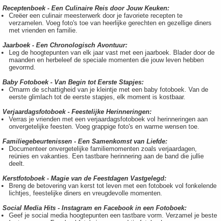
Receptenboek - Een Culinaire Reis door Jouw Keuken:
Creëer een culinair meesterwerk door je favoriete recepten te
verzamelen. Voeg foto's toe van heerlijke gerechten en gezellige diners
met vrienden en familie.
Jaarboek - Een Chronologisch Avontuur:
Leg de hoogtepunten van elk jaar vast met een jaarboek. Blader door de
maanden en herbeleef de speciale momenten die jouw leven hebben
gevormd.
Baby Fotoboek - Van Begin tot Eerste Stapjes:
Omarm de schattigheid van je kleintje met een baby fotoboek. Van de
eerste glimlach tot de eerste stapjes, elk moment is kostbaar.
Verjaardagsfotoboek - Feestelijke Herinneringen:
Verras je vrienden met een verjaardagsfotoboek vol herinneringen aan
onvergetelijke feesten. Voeg grappige foto's en warme wensen toe.
Familiegebeurtenissen - Een Samenkomst van Liefde:
Documenteer onvergetelijke familiemomenten zoals verjaardagen,
reünies en vakanties. Een tastbare herinnering aan de band die jullie
deelt.
Kerstfotoboek - Magie van de Feestdagen Vastgelegd:
Breng de betovering van kerst tot leven met een fotoboek vol fonkelende
lichtjes, feestelijke diners en vreugdevolle momenten.
Social Media Hits - Instagram en Facebook in een Fotoboek:
Geef je social media hoogtepunten een tastbare vorm. Verzamel je beste