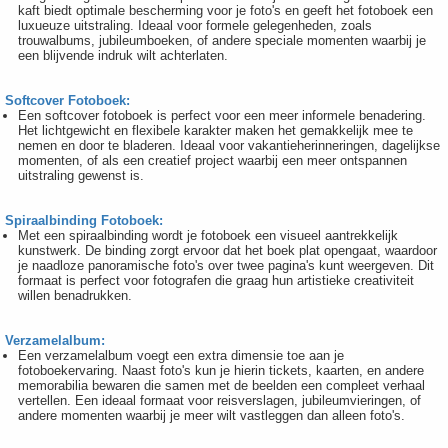
kaft biedt optimale bescherming voor je foto's en geeft het fotoboek een
luxueuze uitstraling. Ideaal voor formele gelegenheden, zoals
trouwalbums, jubileumboeken, of andere speciale momenten waarbij je
een blijvende indruk wilt achterlaten.
Softcover Fotoboek:
Een softcover fotoboek is perfect voor een meer informele benadering.
Het lichtgewicht en flexibele karakter maken het gemakkelijk mee te
nemen en door te bladeren. Ideaal voor vakantieherinneringen, dagelijkse
momenten, of als een creatief project waarbij een meer ontspannen
uitstraling gewenst is.
Spiraalbinding Fotoboek:
Met een spiraalbinding wordt je fotoboek een visueel aantrekkelijk
kunstwerk. De binding zorgt ervoor dat het boek plat opengaat, waardoor
je naadloze panoramische foto's over twee pagina's kunt weergeven. Dit
formaat is perfect voor fotografen die graag hun artistieke creativiteit
willen benadrukken.
Verzamelalbum:
Een verzamelalbum voegt een extra dimensie toe aan je
fotoboekervaring. Naast foto's kun je hierin tickets, kaarten, en andere
memorabilia bewaren die samen met de beelden een compleet verhaal
vertellen. Een ideaal formaat voor reisverslagen, jubileumvieringen, of
andere momenten waarbij je meer wilt vastleggen dan alleen foto's.