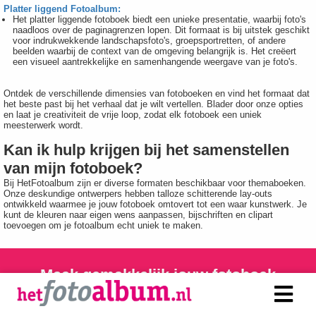
Platter liggend Fotoalbum:
Het platter liggende fotoboek biedt een unieke presentatie, waarbij foto's
naadloos over de paginagrenzen lopen. Dit formaat is bij uitstek geschikt
voor indrukwekkende landschapsfoto's, groepsportretten, of andere
beelden waarbij de context van de omgeving belangrijk is. Het creëert
een visueel aantrekkelijke en samenhangende weergave van je foto's.
Ontdek de verschillende dimensies van fotoboeken en vind het formaat dat
het beste past bij het verhaal dat je wilt vertellen. Blader door onze opties
en laat je creativiteit de vrije loop, zodat elk fotoboek een uniek
meesterwerk wordt.
Kan ik hulp krijgen bij het samenstellen
van mijn fotoboek?
Bij HetFotoalbum zijn er diverse formaten beschikbaar voor themaboeken.
Onze deskundige ontwerpers hebben talloze schitterende lay-outs
ontwikkeld waarmee je jouw fotoboek omtovert tot een waar kunstwerk. Je
kunt de kleuren naar eigen wens aanpassen, bijschriften en clipart
toevoegen om je fotoalbum echt uniek te maken.
Maak gemakkelijk jouw fotoboek
doormiddel van onze handleiding