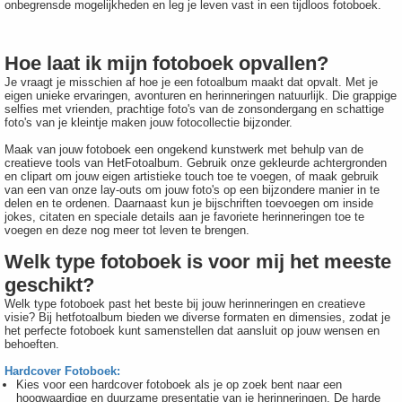
onbegrensde mogelijkheden en leg je leven vast in een tijdloos fotoboek.
Hoe laat ik mijn fotoboek opvallen?
Je vraagt je misschien af hoe je een fotoalbum maakt dat opvalt. Met je
eigen unieke ervaringen, avonturen en herinneringen natuurlijk. Die grappige
selfies met vrienden, prachtige foto's van de zonsondergang en schattige
foto's van je kleintje maken jouw fotocollectie bijzonder.
Maak van jouw fotoboek een ongekend kunstwerk met behulp van de
creatieve tools van HetFotoalbum. Gebruik onze gekleurde achtergronden
en clipart om jouw eigen artistieke touch toe te voegen, of maak gebruik
van een van onze lay-outs om jouw foto's op een bijzondere manier in te
delen en te ordenen. Daarnaast kun je bijschriften toevoegen om inside
jokes, citaten en speciale details aan je favoriete herinneringen toe te
voegen en deze nog meer tot leven te brengen.
Welk type fotoboek is voor mij het meeste
geschikt?
Welk type fotoboek past het beste bij jouw herinneringen en creatieve
visie? Bij hetfotoalbum bieden we diverse formaten en dimensies, zodat je
het perfecte fotoboek kunt samenstellen dat aansluit op jouw wensen en
behoeften.
Hardcover Fotoboek:
Kies voor een hardcover fotoboek als je op zoek bent naar een
hoogwaardige en duurzame presentatie van je herinneringen. De harde