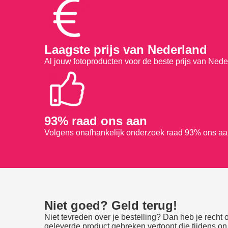
Laagste prijs van Nederland
Al jouw fotoproducten voor de beste prijs van Ned
93% raad ons aan
Volgens onafhankelijk onderzoek raad 93% ons aa
Niet goed? Geld terug!
Niet tevreden over je bestelling? Dan heb je rech
geleverde product gebreken vertoont die tijdens on