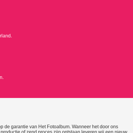
erland.
n.
t op de garantie van Het Fotoalbum. Wanneer het door ons
 productie of zend proces zijn ontstaan leveren wij een nieuw