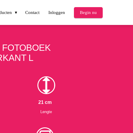
ducten
Contact
Inloggen
Begin nu
L FOTOBOEK
RKANT L
21 cm
Lengte