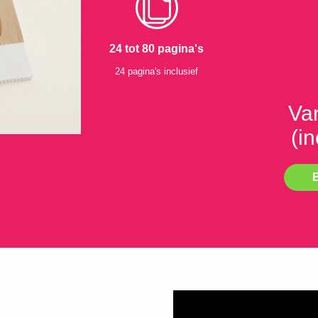
24 tot 80 pagina's
24 pagina's inclusief
Va
(in