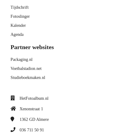
Tijdschrift
Fotoslinger
Kalender
Agenda
Partner websites
Packaging.nl
Voetbalstadion.net
Studieboekmaken.nl
HetFotoalbum.nl
Xenonstraat 1
1362 GD
Almere
036 711 50 91