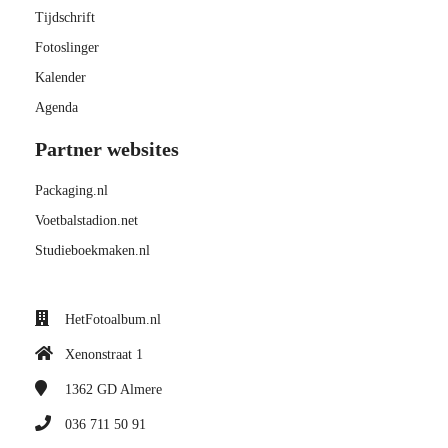
Tijdschrift
Fotoslinger
Kalender
Agenda
Partner websites
Packaging.nl
Voetbalstadion.net
Studieboekmaken.nl
HetFotoalbum.nl
Xenonstraat 1
1362 GD
Almere
036 711 50 91