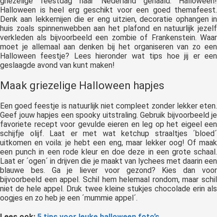
griezelige feestdag naar Nederland gehaald: Halloween!
Halloween is heel erg geschikt voor een goed themafeest.
Denk aan lekkernijen die er eng uitzien, decoratie ophangen in
huis zoals spinnenwebben aan het plafond en natuurlijk jezelf
verkleden als bijvoorbeeld een zombie of Frankenstein. Waar
moet je allemaal aan denken bij het organiseren van zo een
Halloween feestje? Lees hieronder wat tips hoe jij er een
geslaagde avond van kunt maken!
Maak griezelige Halloween hapjes
Een goed feestje is natuurlijk niet compleet zonder lekker eten.
Geef jouw hapjes een spooky uitstraling. Gebruik bijvoorbeeld je
favoriete recept voor gevulde eieren en leg op het eigeel een
schijfje olijf. Laat er met wat ketchup straaltjes ´bloed´
uitkomen en voila: je hebt een eng, maar lekker oog! Of maak
een punch in een rode kleur en doe deze in een grote schaal.
Laat er ´ogen´ in drijven die je maakt van lychees met daarin een
blauwe bes. Ga je liever voor gezond? Kies dan voor
bijvoorbeeld een appel. Schil hem helemaal rondom, maar schil
niet de hele appel. Druk twee kleine stukjes chocolade erin als
oogjes en zo heb je een ´mummie appel´.
Lees ook:
5 tips voor leuke halloween foto’s